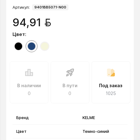
Артикул:
9401BB5071-N00
BYN
94,91
Цвет:
В наличии
В пути
Под заказ
0
0
1025
Бренд
KELME
Цвет
Темно-синий